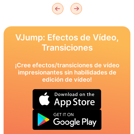
VJump: Efectos de Vídeo,
Transiciones
¡Cree efectos/transiciones de vídeo
impresionantes sin habilidades de
edición de vídeo!