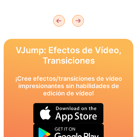
VJump: Efectos de Vídeo,
Transiciones
¡Cree efectos/transiciones de vídeo
impresionantes sin habilidades de
edición de vídeo!