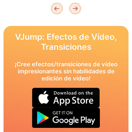
VJump: Efectos de Vídeo,
Transiciones
¡Cree efectos/transiciones de vídeo
impresionantes sin habilidades de
edición de vídeo!