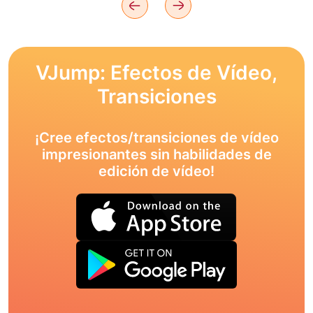
VJump: Efectos de Vídeo,
Transiciones
¡Cree efectos/transiciones de vídeo
impresionantes sin habilidades de
edición de vídeo!