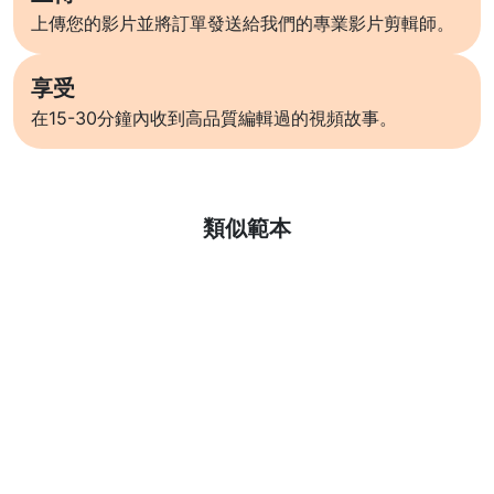
上傳您的影片並將訂單發送給我們的專業影片剪輯師。
享受
在15-30分鐘內收到高品質編輯過的視頻故事。
了解更多
類似範本