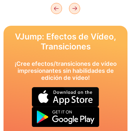
VJump: Efectos de Vídeo,
Transiciones
¡Cree efectos/transiciones de vídeo
impresionantes sin habilidades de
edición de vídeo!