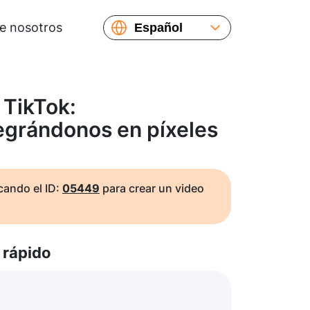
e nosotros
Español
English
Русский
Українська
 TikTok:
Français
grándonos en píxeles
繁體中文
简体中文
日本語
ando el ID:
05449
para crear un video
rápido