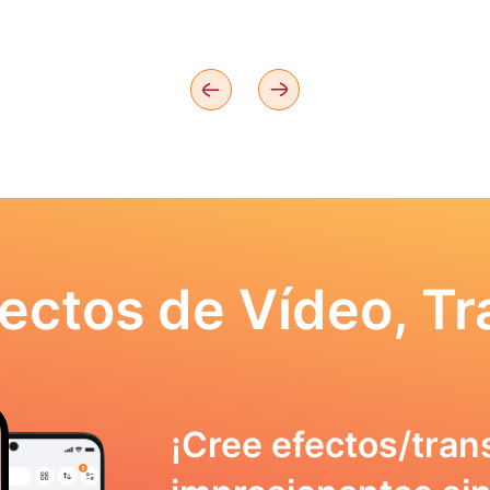
ectos de Vídeo, Tr
¡Cree efectos/tran