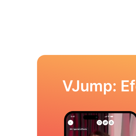
VJump: Ef