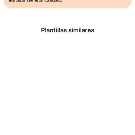
Saber más
Plantillas similares