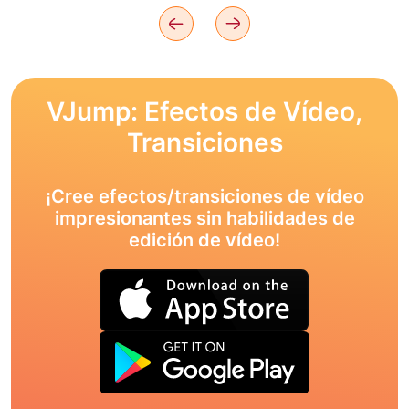
VJump: Efectos de Vídeo,
Transiciones
¡Cree efectos/transiciones de vídeo
impresionantes sin habilidades de
edición de vídeo!