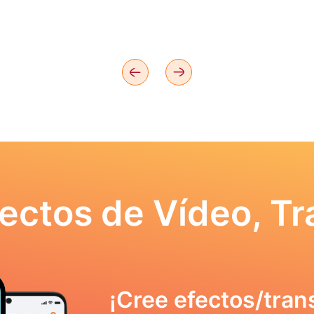
ectos de Vídeo, Tr
¡Cree efectos/tran