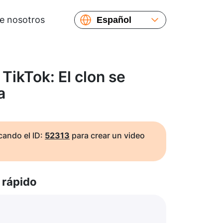
e nosotros
Español
English
Русский
Українська
TikTok: El clon se
Français
a
繁體中文
简体中文
日本語
ando el ID:
52313
para crear un video
rápido