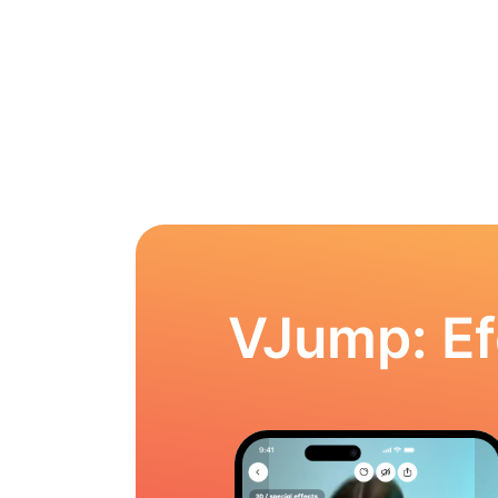
VJump: Ef