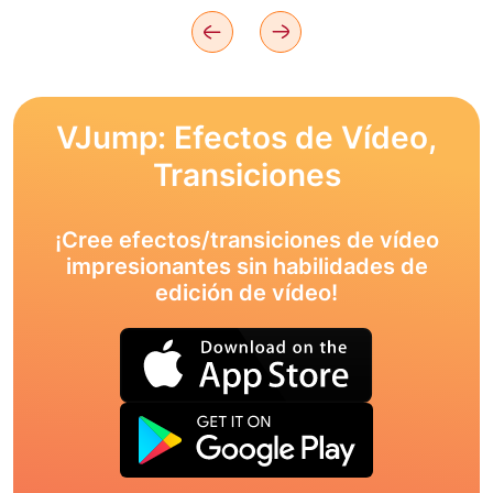
VJump: Efectos de Vídeo,
Transiciones
¡Cree efectos/transiciones de vídeo
impresionantes sin habilidades de
edición de vídeo!