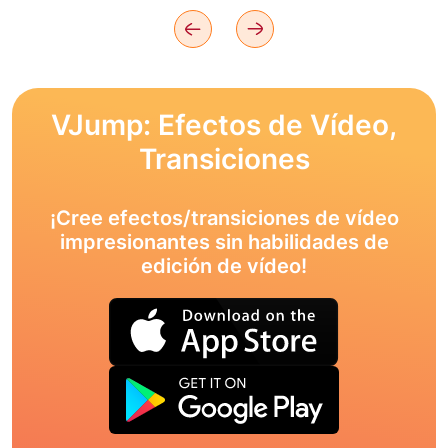
VJump: Efectos de Vídeo,
Transiciones
¡Cree efectos/transiciones de vídeo
impresionantes sin habilidades de
edición de vídeo!