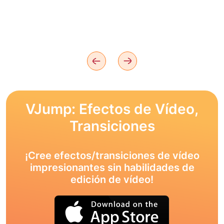
VJump: Efectos de Vídeo,
Transiciones
¡Cree efectos/transiciones de vídeo
impresionantes sin habilidades de
edición de vídeo!