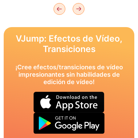
VJump: Efectos de Vídeo,
Transiciones
¡Cree efectos/transiciones de vídeo
impresionantes sin habilidades de
edición de vídeo!