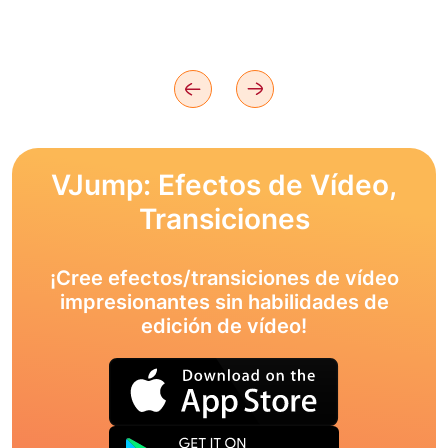
VJump: Efectos de Vídeo,
Transiciones
¡Cree efectos/transiciones de vídeo
impresionantes sin habilidades de
edición de vídeo!