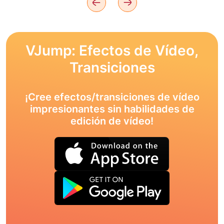
VJump: Efectos de Vídeo,
Transiciones
¡Cree efectos/transiciones de vídeo
impresionantes sin habilidades de
edición de vídeo!