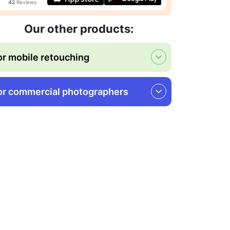
42
Reviews
Our other products:
or mobile retouching
or commercial photographers