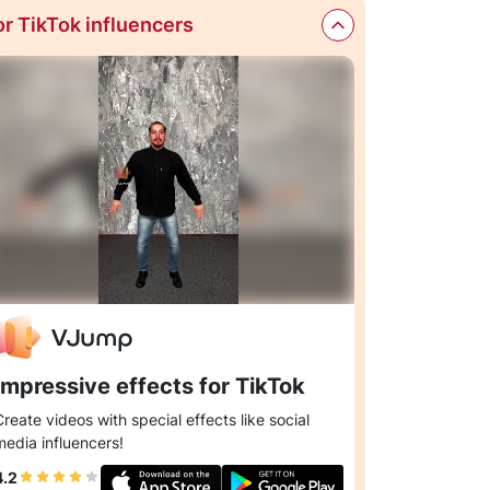
or TikTok influencers
Impressive effects for TikTok
Create videos with special effects like social
media influencers!
4.2