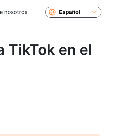
e nosotros
Español
English
Русский
Українська
 TikTok en el
Français
繁體中文
简体中文
日本語