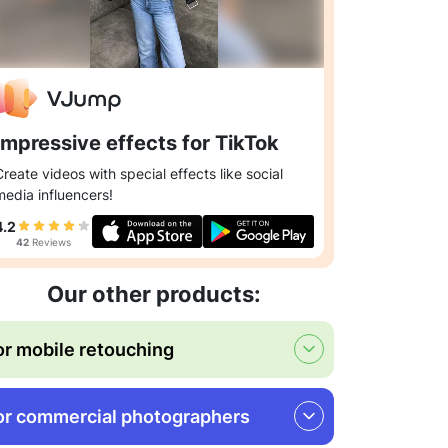
Impressive effects for TikTok
Create videos with special effects like social
media influencers!
4.2
42
Reviews
Our other products:
or mobile retouching
or commercial photographers