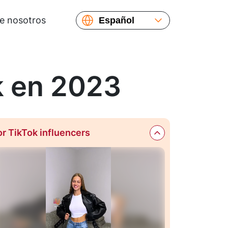
e nosotros
Español
English
Русский
k en 2023
or TikTok influencers