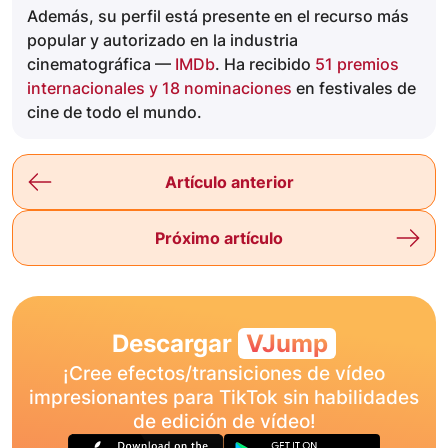
Además, su perfil está presente en el recurso más
popular y autorizado en la industria
cinematográfica —
IMDb
. Ha recibido
51 premios
internacionales y 18 nominaciones
en festivales de
cine de todo el mundo.
Artículo anterior
Próximo artículo
Descargar
VJump
¡Cree efectos/transiciones de vídeo
impresionantes para TikTok sin habilidades
de edición de vídeo!