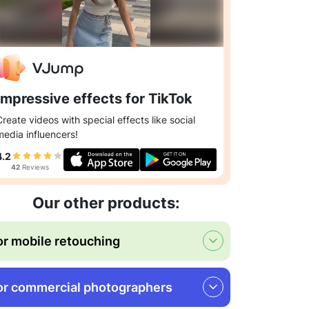
Impressive effects for TikTok
Create videos with special effects like social
media influencers!
4.2
42
Reviews
Our other products:
or mobile retouching
or commercial photographers