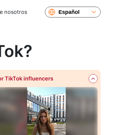
e nosotros
Español
English
Русский
Français
Tok?
or TikTok influencers