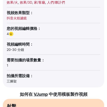
效果/火
,
效果/3D
,
家/客廳
,
人們/夥計們
視頻效果類型：
抖音火焰濾鏡
您的視頻編輯價格：
4
視頻編輯時間：
20-30 分鐘
需要拍攝的場景數量：
1
拍攝所需設備：
三腳架
如何在
VJump
中使用模板製作視頻
射擊