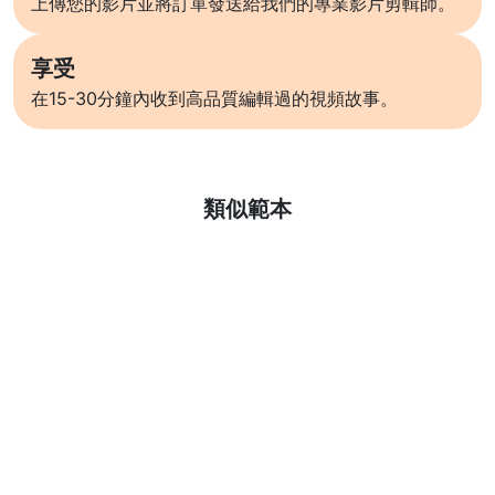
上傳您的影片並將訂單發送給我們的專業影片剪輯師。
享受
在15-30分鐘內收到高品質編輯過的視頻故事。
了解更多
類似範本