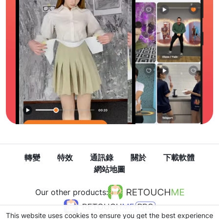
轉變
特效
通訊錄
關於
下載軟體
網站地圖
Our other products:
This website uses cookies to ensure you get the best experience