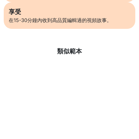
享受
在15-30分鐘內收到高品質編輯過的視頻故事。
了解更多
類似範本