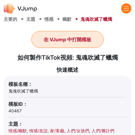
主要的
主題
情感
幽默
鬼魂吹滅了蠟燭
在 VJump 中打開模板
如何製作TikTok視頻: 鬼魂吹滅了蠟燭
快速概述
模板名稱：
鬼魂吹滅了蠟燭
模板ID：
40467
主題：
情感/幽默
,
情感/友誼
,
家/客廳
,
人們/女孩們
,
人們/夥計們