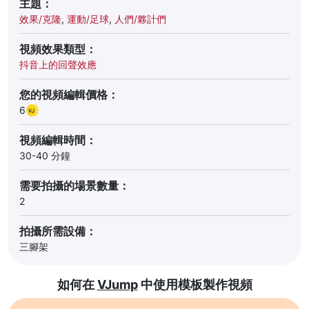
主題：
效果/克隆
,
運動/足球
,
人們/夥計們
視頻效果類型：
抖音上的回聲效應
您的視頻編輯價格：
6
視頻編輯時間：
30-40 分鐘
需要拍攝的場景數量：
2
拍攝所需設備：
三腳架
如何在
VJump
中使用模板製作視頻