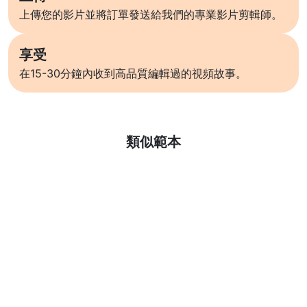
上傳您的影片並將訂單發送給我們的專業影片剪輯師。
享受
在15-30分鐘內收到高品質編輯過的視頻故事。
了解更多
類似範本