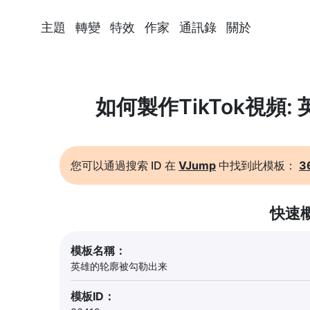
主題
轉變
特效
作家
通訊錄
關於
如何製作TikTok視頻
您可以通過搜索 ID 在
VJump
中找到此模板：
3
快速
模板名稱：
英雄的轮廓被勾勒出来
模板ID：