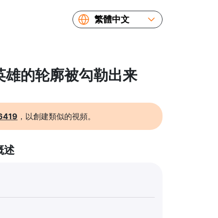
繁體中文
English
Español
Русский
: 英雄的轮廓被勾勒出来
Українська
Français
简体中文
6419
，以創建類似的視頻。
日本語
概述