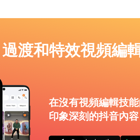
p：過渡和特效視頻編
在沒有視頻編輯技能
印象深刻的抖音內容