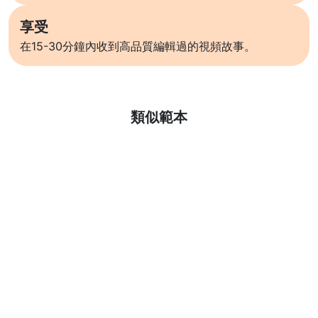
享受
在15-30分鐘內收到高品質編輯過的視頻故事。
了解更多
類似範本