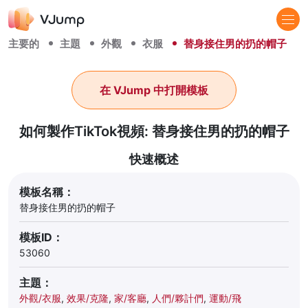
主要的
主題
外觀
衣服
替身接住男的扔的帽子
在 VJump 中打開模板
如何製作TikTok視頻: 替身接住男的扔的帽子
快速概述
模板名稱：
替身接住男的扔的帽子
模板ID：
53060
主題：
外觀/衣服
,
效果/克隆
,
家/客廳
,
人們/夥計們
,
運動/飛