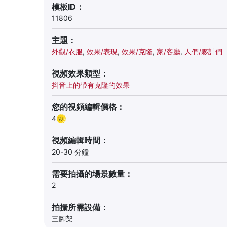
模板ID：
11806
主題：
外觀/衣服
,
效果/表現
,
效果/克隆
,
家/客廳
,
人們/夥計們
視頻效果類型：
抖音上的帶有克隆的效果
您的視頻編輯價格：
4
視頻編輯時間：
20-30 分鐘
需要拍攝的場景數量：
2
拍攝所需設備：
三腳架