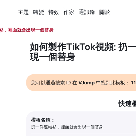
主題
轉變
特效
作家
通訊錄
關於
衫，裡面就會出現一個替身
如何製作TikTok視頻:
現一個替身
您可以通過搜索 ID 在
VJump
中找到此模板：
1
快速
模板名稱：
扔一件連帽衫，裡面就會出現一個替身