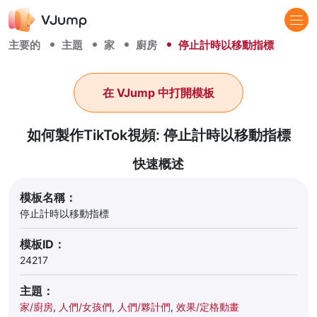
主要的
主題
家
廚房
停止計時以移動指標
在 VJump 中打開模板
如何製作TikTok視頻: 停止計時以移動指標
快速概述
模板名稱：
停止計時以移動指標
模板ID：
24217
主題：
家/廚房
,
人們/女孩們
,
人們/夥計們
,
效果/定格動畫