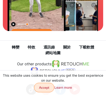
轉變
特效
通訊錄
關於
下載軟體
網站地圖
Our other products:
This website uses cookies to ensure you get the best experience
on our website.
Learn more
Accept