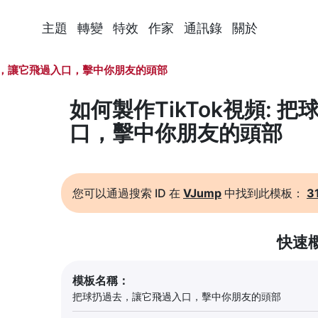
主題
轉變
特效
作家
通訊錄
關於
，讓它飛過入口，擊中你朋友的頭部
如何製作TikTok視頻: 
口，擊中你朋友的頭部
您可以通過搜索 ID 在
VJump
中找到此模板：
3
快速
模板名稱：
把球扔過去，讓它飛過入口，擊中你朋友的頭部