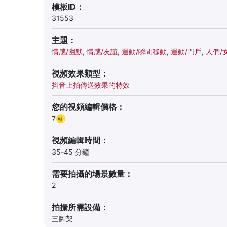
模板ID：
31553
主題：
情感/幽默
,
情感/友誼
,
運動/瞬間移動
,
運動/門戶
,
人們/
視頻效果類型：
抖音上拍傳送效果的特效
您的視頻編輯價格：
7
視頻編輯時間：
35-45 分鐘
需要拍攝的場景數量：
2
拍攝所需設備：
三腳架