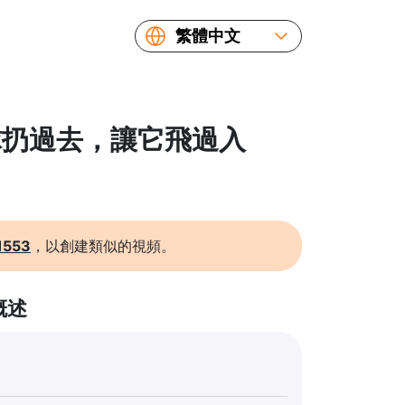
繁體中文
English
Español
Русский
把球扔過去，讓它飛過入
Українська
Français
简体中文
日本語
1553
，以創建類似的視頻。
概述