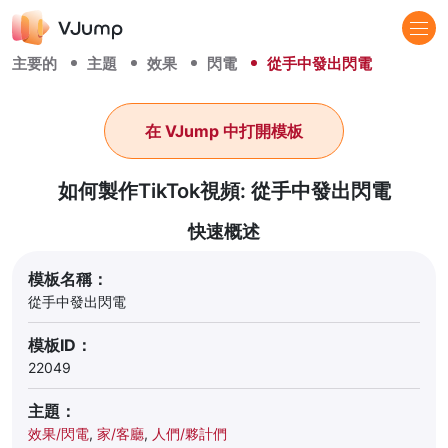
主要的
主題
效果
閃電
從手中發出閃電
在 VJump 中打開模板
如何製作TikTok視頻: 從手中發出閃電
快速概述
模板名稱：
從手中發出閃電
模板ID：
22049
主題：
效果/閃電
,
家/客廳
,
人們/夥計們