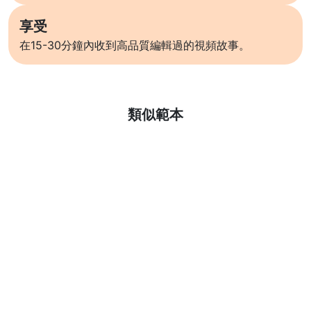
享受
在15-30分鐘內收到高品質編輯過的視頻故事。
了解更多
類似範本