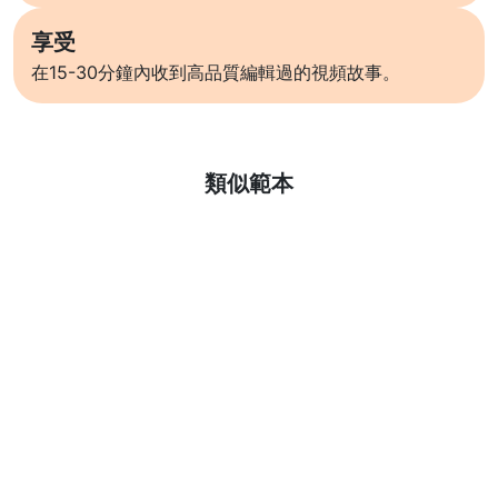
享受
在15-30分鐘內收到高品質編輯過的視頻故事。
了解更多
類似範本