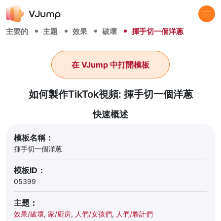
主要的
主題
效果
破壞
揮手切一個洋蔥
在 VJump 中打開模板
如何製作TikTok視頻: 揮手切一個洋蔥
快速概述
模板名稱：
揮手切一個洋蔥
模板ID：
05399
主題：
效果/破壞
,
家/廚房
,
人們/女孩們
,
人們/夥計們