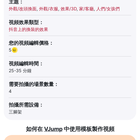
主題：
外觀/改頭換面
,
外觀/衣服
,
效果/3D
,
家/客廳
,
人們/女孩們
視頻效果類型：
抖音上的換裝的效果
您的視頻編輯價格：
5
視頻編輯時間：
25-35 分鐘
需要拍攝的場景數量：
4
拍攝所需設備：
三腳架
如何在
VJump
中使用模板製作視頻