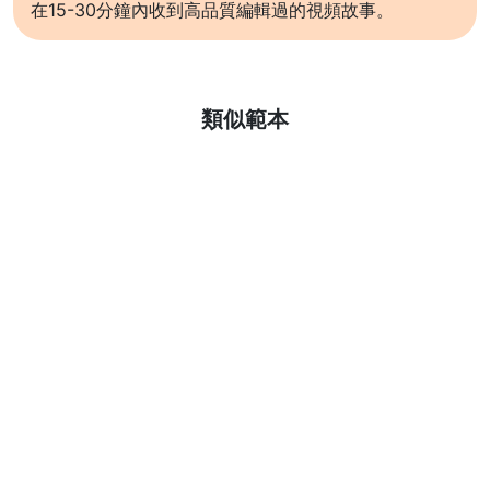
在15-30分鐘內收到高品質編輯過的視頻故事。
了解更多
類似範本