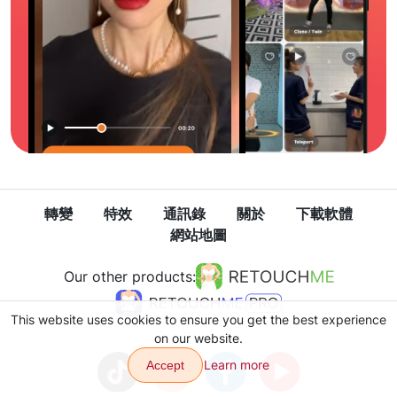
轉變
特效
通訊錄
關於
下載軟體
網站地圖
Our other products:
This website uses cookies to ensure you get the best experience
on our website.
Learn more
Accept