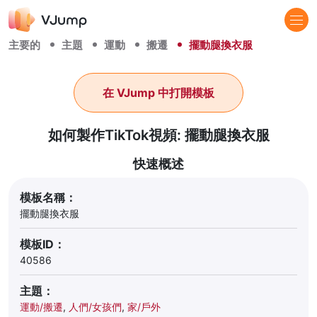
主要的
主題
運動
搬遷
擺動腿換衣服
在 VJump 中打開模板
如何製作TikTok視頻: 擺動腿換衣服
快速概述
模板名稱：
擺動腿換衣服
模板ID：
40586
主題：
運動/搬遷
,
人們/女孩們
,
家/戶外