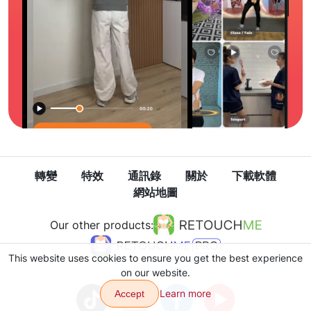
轉變
特效
通訊錄
關於
下載軟體
網站地圖
Our other products:
This website uses cookies to ensure you get the best experience
on our website.
Learn more
Accept