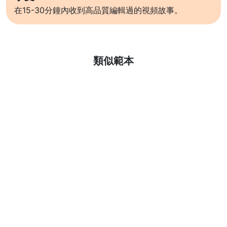
在15-30分鐘內收到高品質編輯過的視頻故事。
了解更多
類似範本