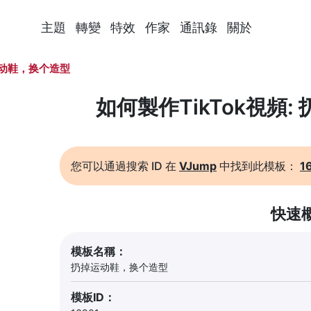
主題
轉變
特效
作家
通訊錄
關於
动鞋，换个造型
如何製作TikTok視頻
您可以通過搜索 ID 在
VJump
中找到此模板：
1
快速
模板名稱：
扔掉运动鞋，换个造型
模板ID：