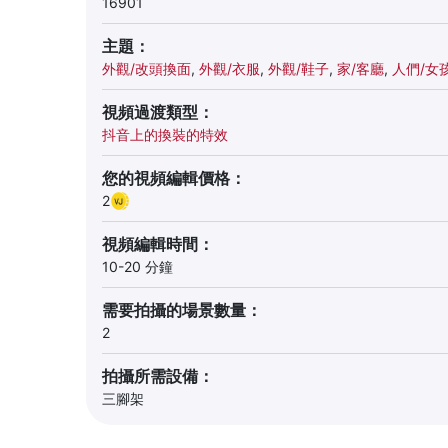
16901
主題：
外觀/改頭換面
,
外觀/衣服
,
外觀/鞋子
,
家/客廳
,
人們/女
視頻過渡類型：
抖音上的換裝的特效
您的視頻編輯價格：
2
視頻編輯時間：
10-20 分鐘
需要拍攝的場景數量：
2
拍攝所需設備：
三腳架