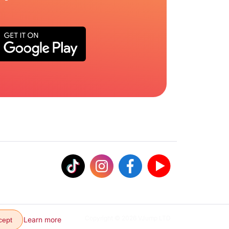
Copyright © 2026 VJump LTD
Learn more
cept