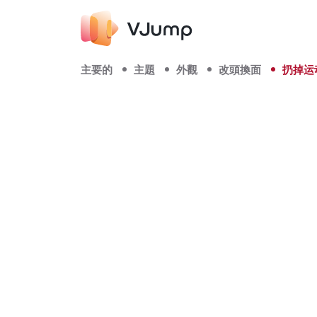
主要的
主題
外觀
改頭換面
扔掉运