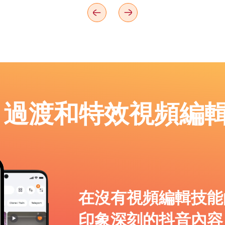
p：過渡和特效視頻編
在沒有視頻編輯技能
印象深刻的抖音內容