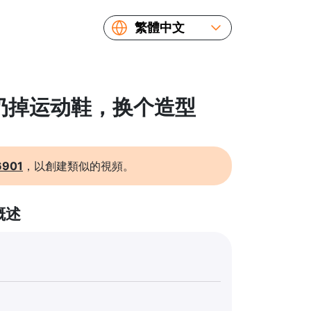
繁體中文
English
Español
Русский
: 扔掉运动鞋，换个造型
Українська
Français
简体中文
6901
，以創建類似的視頻。
日本語
概述