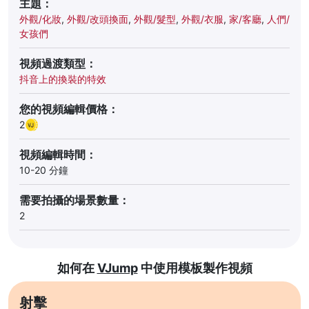
主題：
外觀/化妝
,
外觀/改頭換面
,
外觀/髮型
,
外觀/衣服
,
家/客廳
,
人們/
女孩們
視頻過渡類型：
抖音上的換裝的特效
您的視頻編輯價格：
2
視頻編輯時間：
10-20 分鐘
需要拍攝的場景數量：
2
如何在
VJump
中使用模板製作視頻
射擊