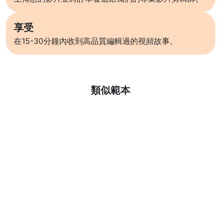
享受
在15-30分鐘內收到高品質編輯過的視頻故事。
了解更多
類似範本