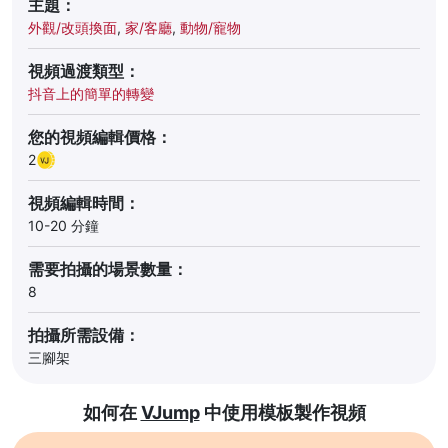
主題：
外觀/改頭換面
,
家/客廳
,
動物/寵物
視頻過渡類型：
抖音上的簡單的轉變
您的視頻編輯價格：
2
視頻編輯時間：
10-20 分鐘
需要拍攝的場景數量：
8
拍攝所需設備：
三腳架
如何在
VJump
中使用模板製作視頻