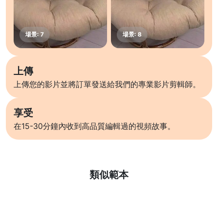
上傳
上傳您的影片並將訂單發送給我們的專業影片剪輯師。
享受
在15-30分鐘內收到高品質編輯過的視頻故事。
了解更多
類似範本