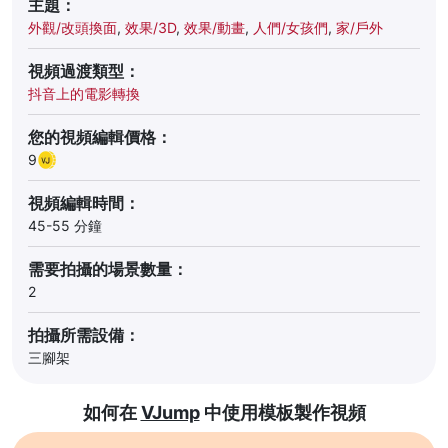
主題：
外觀/改頭換面
,
效果/3D
,
效果/動畫
,
人們/女孩們
,
家/戶外
視頻過渡類型：
抖音上的電影轉換
您的視頻編輯價格：
9
視頻編輯時間：
45-55 分鐘
需要拍攝的場景數量：
2
拍攝所需設備：
三腳架
如何在
VJump
中使用模板製作視頻