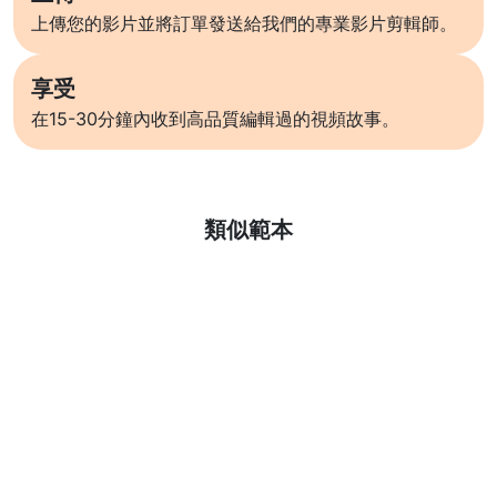
上傳您的影片並將訂單發送給我們的專業影片剪輯師。
享受
在15-30分鐘內收到高品質編輯過的視頻故事。
了解更多
類似範本