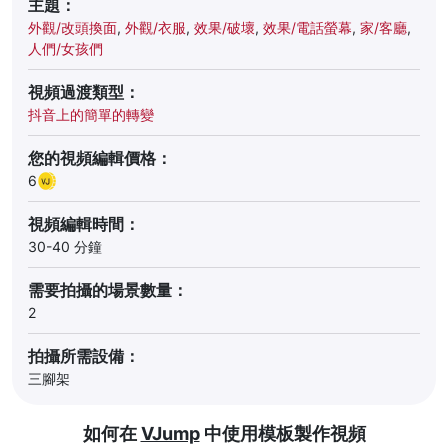
主題：
外觀/改頭換面
,
外觀/衣服
,
效果/破壞
,
效果/電話螢幕
,
家/客廳
,
人們/女孩們
視頻過渡類型：
抖音上的簡單的轉變
您的視頻編輯價格：
6
視頻編輯時間：
30-40 分鐘
需要拍攝的場景數量：
2
拍攝所需設備：
三腳架
如何在
VJump
中使用模板製作視頻