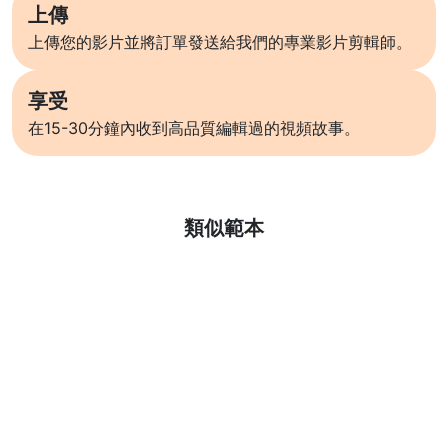
上傳
上傳您的影片並將訂單發送給我們的專業影片剪輯師。
享受
在15-30分鐘內收到高品質編輯過的視頻故事。
了解更多
類似範本