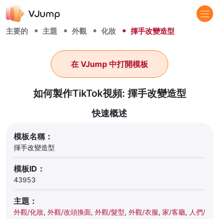
主要的
主題
外觀
化妝
揮手改變造型
在 VJump 中打開模板
如何製作TikTok視頻: 揮手改變造型
快速概述
模板名稱：
揮手改變造型
模板ID：
43953
主題：
外觀/化妝
,
外觀/改頭換面
,
外觀/髮型
,
外觀/衣服
,
家/客廳
,
人們/