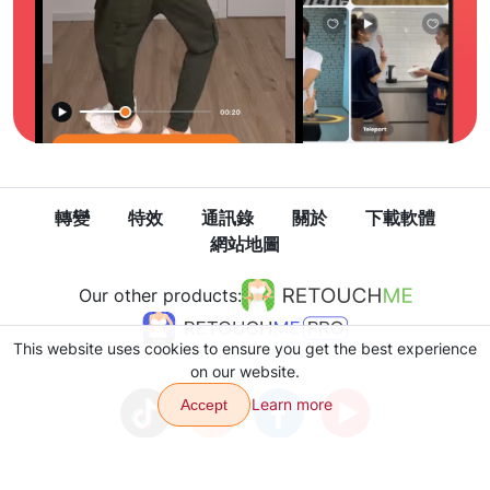
轉變
特效
通訊錄
關於
下載軟體
網站地圖
Our other products:
This website uses cookies to ensure you get the best experience
on our website.
Learn more
Accept