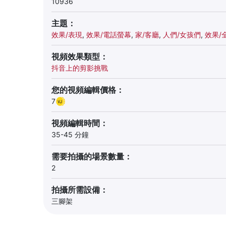
10936
主題：
效果/表現
,
效果/電話螢幕
,
家/客廳
,
人們/女孩們
,
效果/
視頻效果類型：
抖音上的剪影挑戰
您的視頻編輯價格：
7
視頻編輯時間：
35-45 分鐘
需要拍攝的場景數量：
2
拍攝所需設備：
三腳架