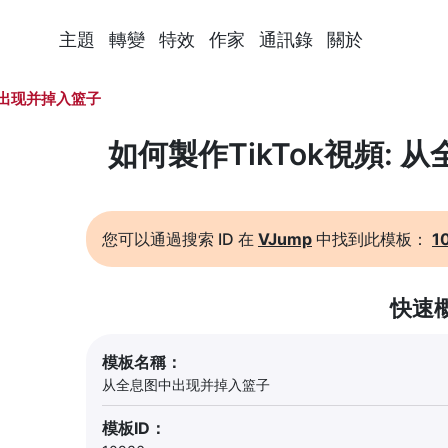
主題
轉變
特效
作家
通訊錄
關於
出现并掉入篮子
如何製作TikTok視頻:
您可以通過搜索 ID 在
VJump
中找到此模板：
1
快速
模板名稱：
从全息图中出现并掉入篮子
模板ID：