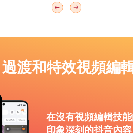
p：過渡和特效視頻編
在沒有視頻編輯技能
印象深刻的抖音內容