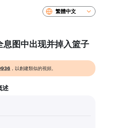
繁體中文
English
Español
Русский
 从全息图中出现并掉入篮子
Українська
Français
简体中文
0936
，以創建類似的視頻。
日本語
概述