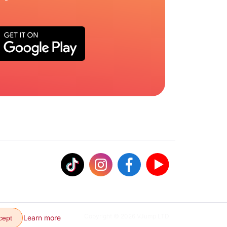
Copyright © 2026 VJump LTD
Learn more
cept