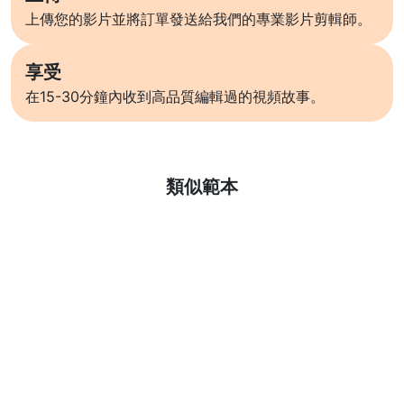
上傳您的影片並將訂單發送給我們的專業影片剪輯師。
享受
在15-30分鐘內收到高品質編輯過的視頻故事。
了解更多
類似範本