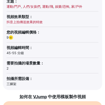
主題：
運動/門戶
,
人們/女孩們
,
運動/飛
,
娛樂/恐怖
,
家/戶外
視頻效果類型：
抖音上拍傳送效果的特效
您的視頻編輯價格：
9
視頻編輯時間：
45-55 分鐘
需要拍攝的場景數量：
2
拍攝所需設備：
三腳架
如何在
VJump
中使用模板製作視頻