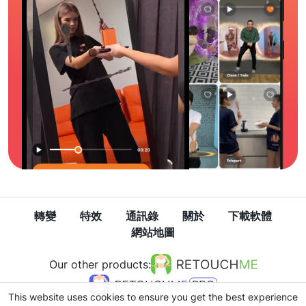
轉變
特效
通訊錄
關於
下載軟體
網站地圖
Our other products:
This website uses cookies to ensure you get the best experience