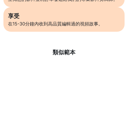
享受
在15-30分鐘內收到高品質編輯過的視頻故事。
了解更多
類似範本