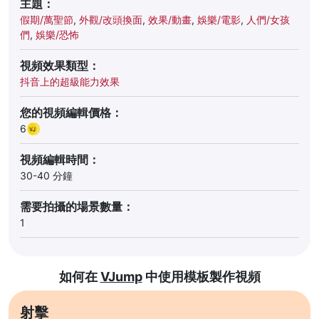
主題：
假期/萬聖節
,
外觀/改頭換面
,
效果/動畫
,
娛樂/電影
,
人們/女孩
們
,
娛樂/恐怖
視頻效果類型：
抖音上的超級能力效果
您的視頻編輯價格：
6
視頻編輯時間：
30-40 分鐘
需要拍攝的場景數量：
1
如何在
VJump
中使用模板製作視頻
射擊