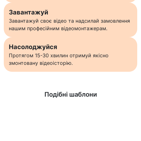
Завантажуй
Завантажуй своє відео та надсилай замовлення
нашим професійним відеомонтажерам.
Насолоджуйся
Протягом 15-30 хвилин отримуй якісно
змонтовану відеоісторію.
Дізнатися більше
Подібні шаблони