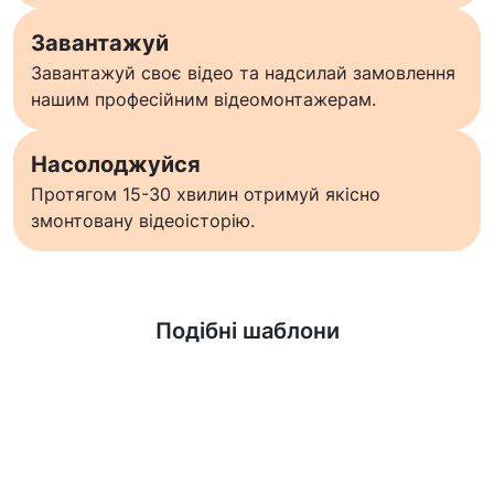
Завантажуй
Завантажуй своє відео та надсилай замовлення
нашим професійним відеомонтажерам.
Насолоджуйся
Протягом 15-30 хвилин отримуй якісно
змонтовану відеоісторію.
Дізнатися більше
Подібні шаблони