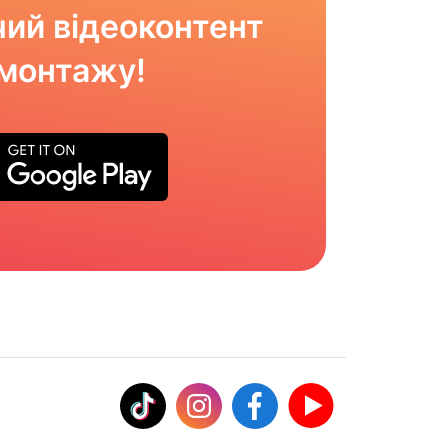
ий відеоконтент
омонтажу!