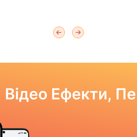
 Відео Ефекти, П