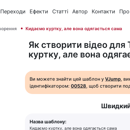
Переходи
Ефекти
Статті
Автор
Контакти
Про
ворення
Кидаємо куртку, але вона одягається сама
Як створити відео для 
куртку, але вона одяга
Ви можете знайти цей шаблон у
VJump
, в
ідентифікатором:
00528
, щоб створити под
Швидкий
Назва шаблону:
Кидаємо куртку, але вона одягається сама