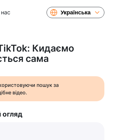
 нас
Українська
English
Español
Русский
TikTok: Кидаємо
Français
ється сама
繁體中文
简体中文
日本語
икористовуючи пошук за
ібне відео.
 огляд