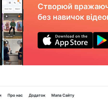
Створюй вражаюч
без навичок віде
и
Про нас
Додаток
Мапа Сайту