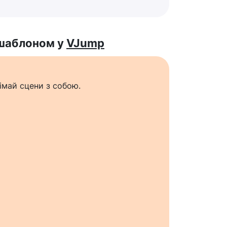
 шаблоном у
VJump
імай сцени з собою.