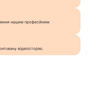
влення нашим професійним
нтовану відеоісторію.