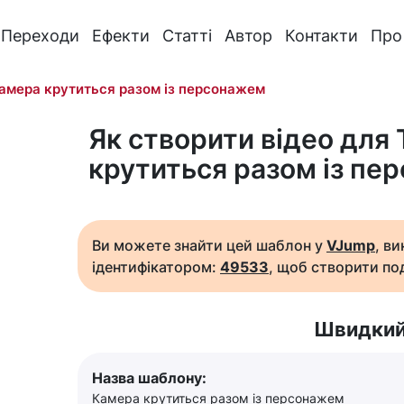
Переходи
Ефекти
Статті
Автор
Контакти
Про
амера крутиться разом із персонажем
Як створити відео для 
крутиться разом із пе
Ви можете знайти цей шаблон у
VJump
, в
ідентифікатором:
49533
, щоб створити под
Швидкий
Назва шаблону:
Камера крутиться разом із персонажем