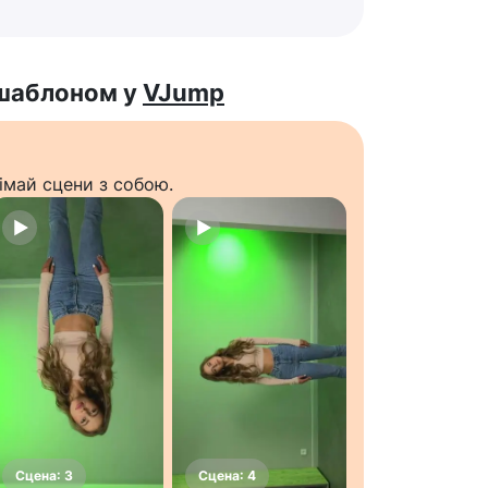
 шаблоном у
VJump
імай сцени з собою.