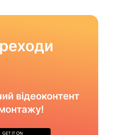
ереходи
ий відеоконтент
омонтажу!