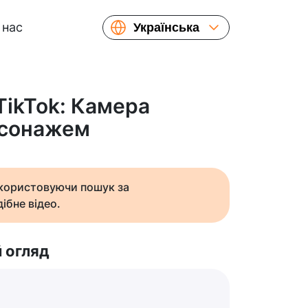
 нас
Українська
English
Español
Русский
TikTok: Камера
Français
рсонажем
繁體中文
简体中文
日本語
икористовуючи пошук за
ібне відео.
 огляд