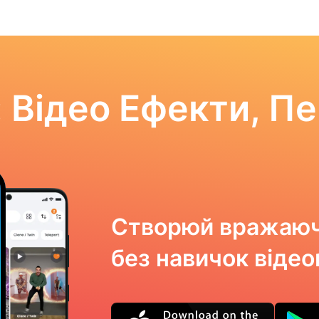
 Відео Ефекти, П
Створюй вражаюч
без навичок віде