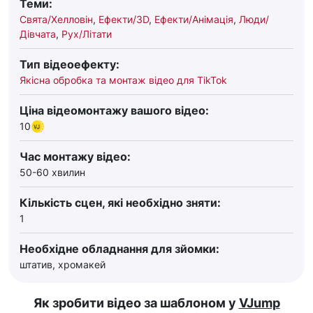
Теми:
Свята/Хелловін
,
Ефекти/3D
,
Ефекти/Анімація
,
Люди/
Дівчата
,
Рух/Літати
Тип відеоефекту:
Якісна обробка та монтаж відео для TikTok
Ціна відеомонтажу вашого відео:
10
Час монтажу відео:
50-60 хвилин
Кількість сцен, які необхідно зняти:
1
Необхідне обладнання для зйомки:
штатив, хромакей
Як зробити відео за шаблоном у
VJump