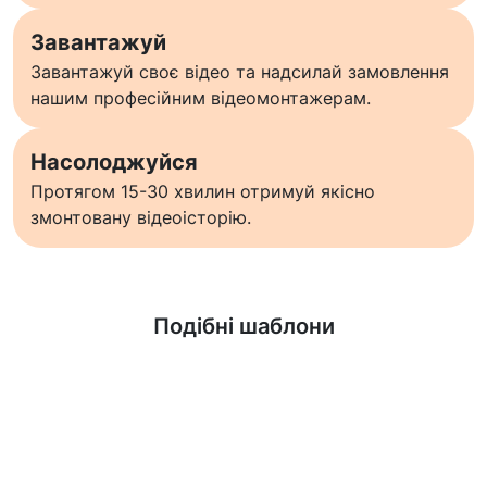
Завантажуй
Завантажуй своє відео та надсилай замовлення
нашим професійним відеомонтажерам.
Насолоджуйся
Протягом 15-30 хвилин отримуй якісно
змонтовану відеоісторію.
Дізнатися більше
Подібні шаблони