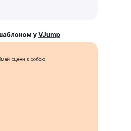
 шаблоном у
VJump
імай сцени з собою.