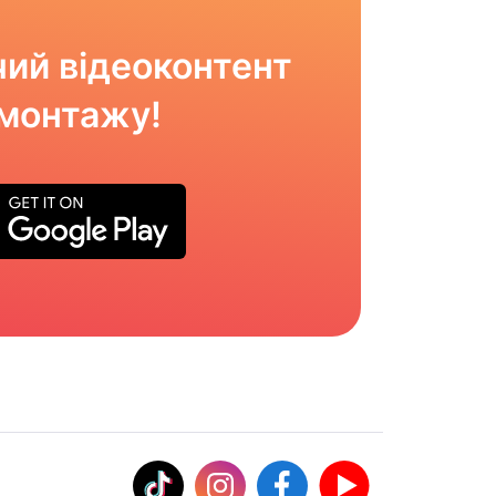
ий відеоконтент
омонтажу!