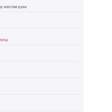
ну жестом руки
опці