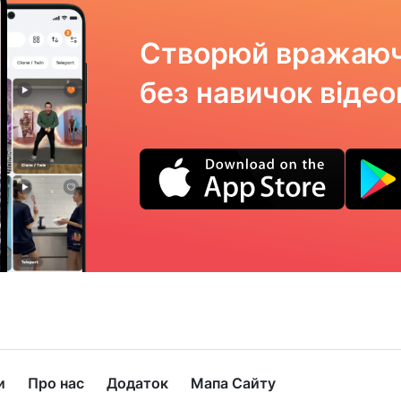
Створюй вражаюч
без навичок віде
и
Про нас
Додаток
Мапа Сайту