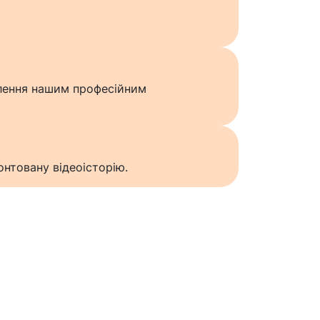
влення нашим професійним
нтовану відеоісторію.