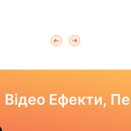
 Відео Ефекти, П