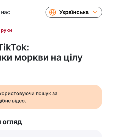
 нас
Українська
English
 руки
Español
Русский
TikTok:
Français
и моркви на цілу
繁體中文
简体中文
日本語
икористовуючи пошук за
ібне відео.
 огляд