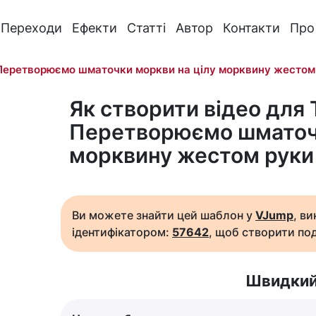
Переходи
Ефекти
Статті
Автор
Контакти
Про
Перетворюємо шматочки моркви на цілу морквину жестом
Як створити відео для 
Перетворюємо шматочк
морквину жестом руки
Ви можете знайти цей шаблон у
VJump
, в
ідентифікатором:
57642
, щоб створити под
Швидкий