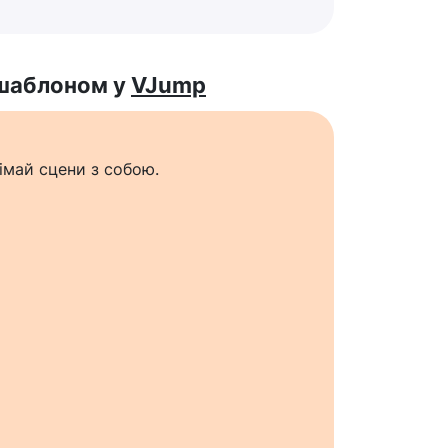
 шаблоном у
VJump
імай сцени з собою.