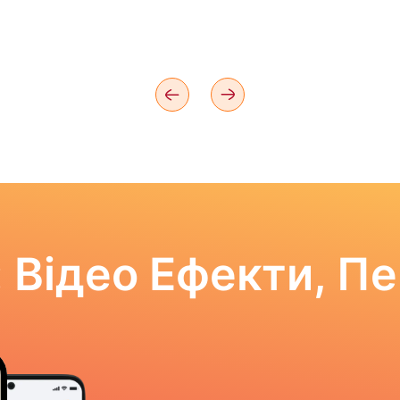
 Відео Ефекти, П