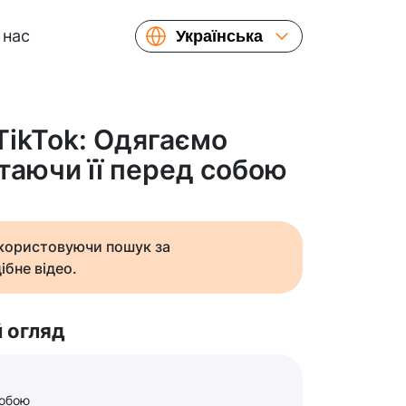
 нас
Українська
English
Español
Русский
TikTok: Одягаємо
Français
таючи її перед собою
繁體中文
简体中文
日本語
икористовуючи пошук за
ібне відео.
 огляд
собою