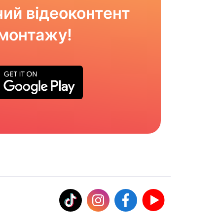
ий відеоконтент
омонтажу!