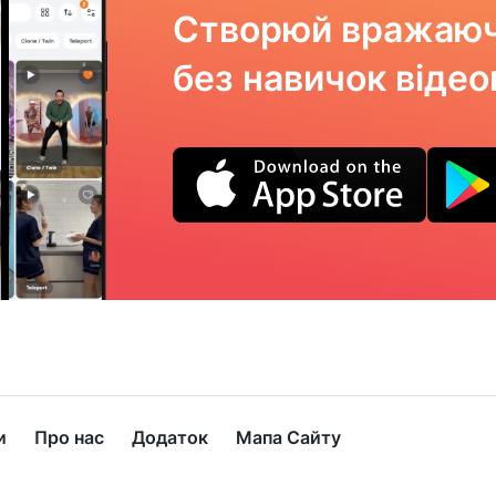
Створюй вражаюч
без навичок віде
и
Про нас
Додаток
Мапа Сайту