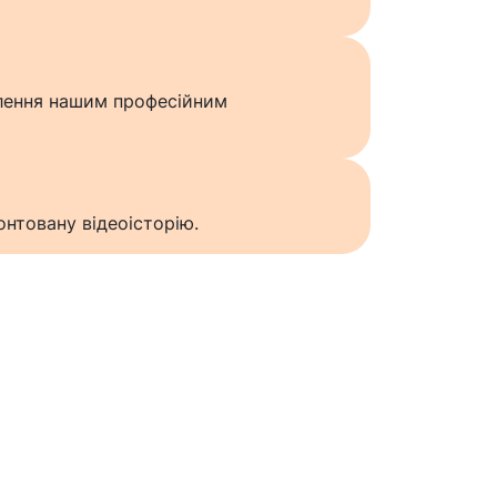
влення нашим професійним
нтовану відеоісторію.