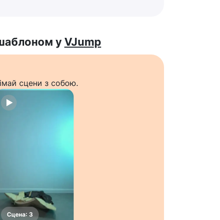
 шаблоном у
VJump
імай сцени з собою.