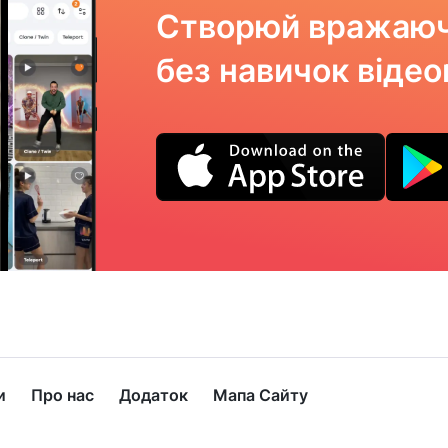
Створюй вражаюч
без навичок віде
и
Про нас
Додаток
Мапа Сайту