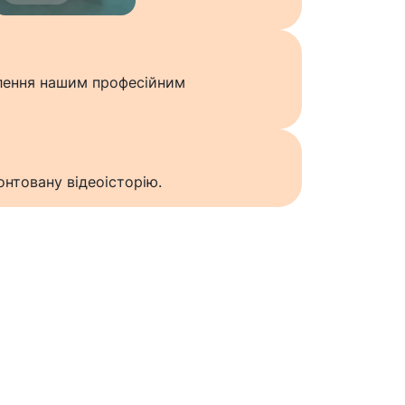
влення нашим професійним
нтовану відеоісторію.