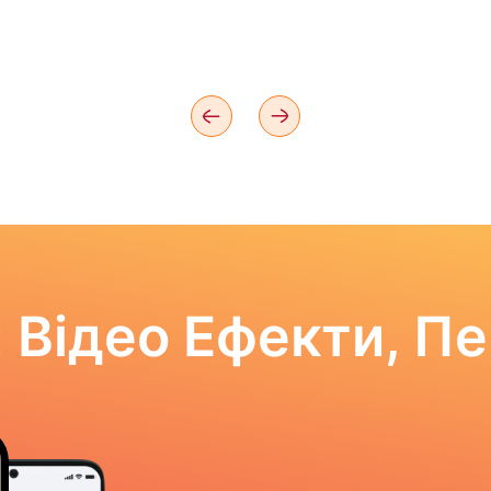
 Відео Ефекти, П