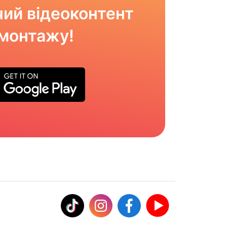
ий відеоконтент
омонтажу!