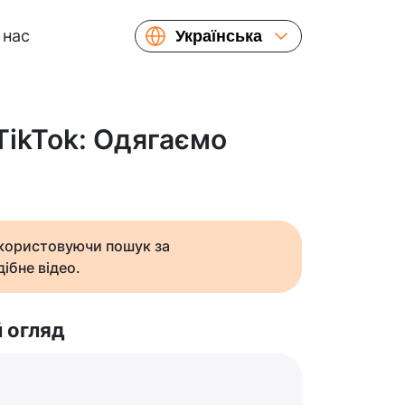
 нас
Українська
English
Español
Русский
TikTok: Одягаємо
Français
繁體中文
简体中文
日本語
икористовуючи пошук за
ібне відео.
 огляд