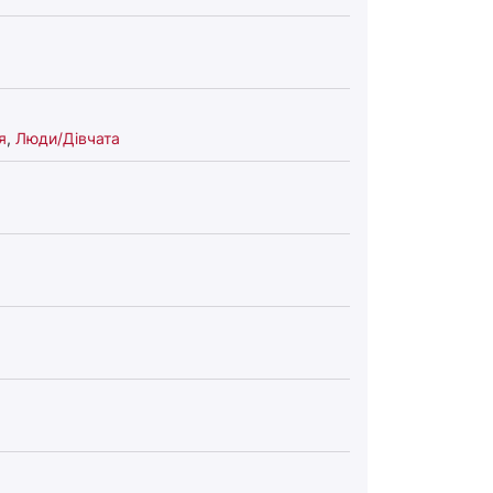
я
,
Люди/Дівчата